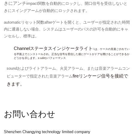
きにアンチ
impact関数を自動的にロックし、開口信号を受信しないと
きにスイングアームが自動的にロックされます。
automaticリセット関数
afterゲートを開くと、ユーザーが指定された時間
内に通過しない場合、システムはユーザーのパスの許可を自動的にキャ
ンセルし、標準は。
Channelステータスインジケータライト
\\は、ケースの見過ごされてい
る平面上でニンストールされ、正当な信号を受信した後にゲートがドアを開けることができるか
どうかを示します。n safetyパフォーマンス
soundおよびライトアラーム、火災アラーム、または音楽アラームコン
fireリンケージ信号を接続で
ピューターで指定された音楽アラーム
きます。
お問い合わせ
Shenzhen Changying technology limited company